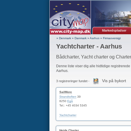
Markedspladser
» Denmark
»
Danmark
»
Aarhus
»
Firmaoversigt
Yachtcharter - Aarhus
Bådcharter, Yacht charter og Chart
Denne liste viser dig alle hidtidige registrerede
Aarhus.
Vis på bykort
3 registreringer fundet -
SailMore
Strandtoften
39
8250
Egå
Tel.: +45 4034 5345
Yachtcharter
Heide Charter