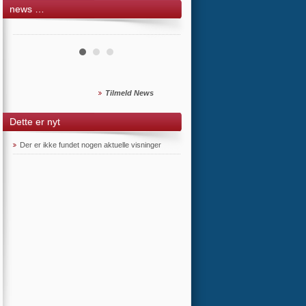
news …
Tilmeld News
Dette er nyt
Der er ikke fundet nogen aktuelle visninger