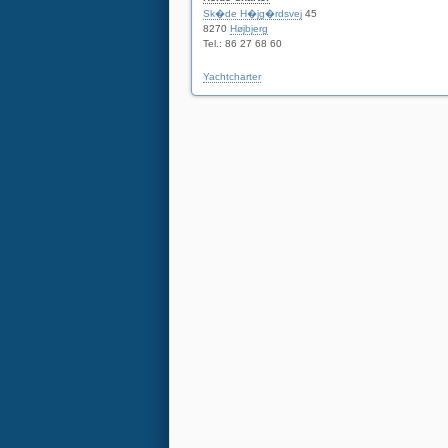
Sk�de H�jg�rdsvej
45
8270
Højbjerg
Tel.: 86 27 68 60
Yachtcharter