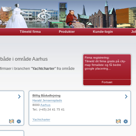
Tilmeld firma
Produkter
Kunde-login
Job
Firma registrering:
erbåde i område Aarhus
Tilmeld dit firma gratis på city-
map firmaliste og få bedre
 firmaer i branchen "
Yachtcharter
" fra område
google placering...
Fortsæt
Billig Bådudlejning
Harald Jensensplads
8000
Aarhus
Tel.: (+45) 24 41 75 41
Yachtcharter