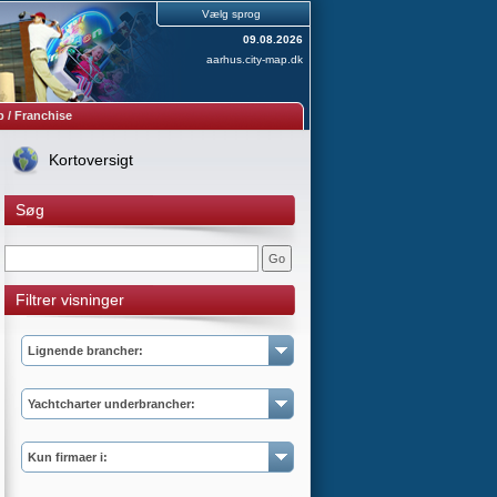
Vælg sprog
09.08.2026
aarhus.city-map.dk
 / Franchise
Kortoversigt
Søg
Filtrer visninger
Lignende brancher:
Yachtcharter underbrancher:
Kun firmaer i: