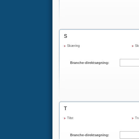
S
Skæring
Sk
Branche-direktsøgning:
T
Tilst
Tr
Branche-direktsøgning: