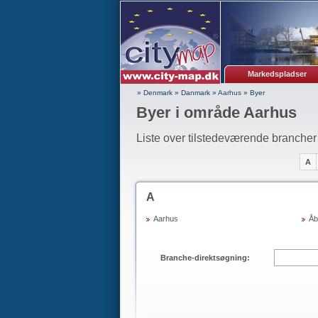
Markedspladser
» Denmark
»
Danmark
»
Aarhus
»
Byer
Byer i område Aarhus
Liste over tilstedeværende brancher 
A
A
Aarhus
Åb
Branche-direktsøgning: