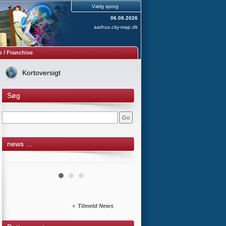
Vælg sprog
06.08.2026
aarhus.city-map.dk
 / Franchise
Kortoversigt
Søg
news …
Tilmeld News