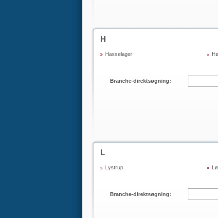
H
Hasselager
Hø
Branche-direktsøgning:
L
Lystrup
Lø
Branche-direktsøgning: