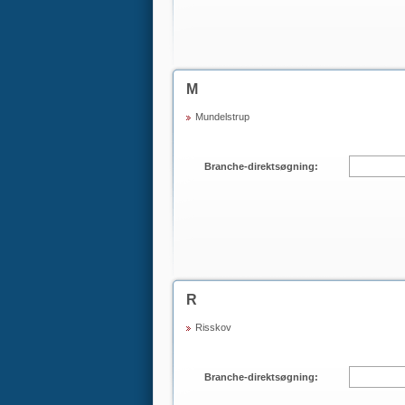
M
Mundelstrup
Branche-direktsøgning:
R
Risskov
Branche-direktsøgning: