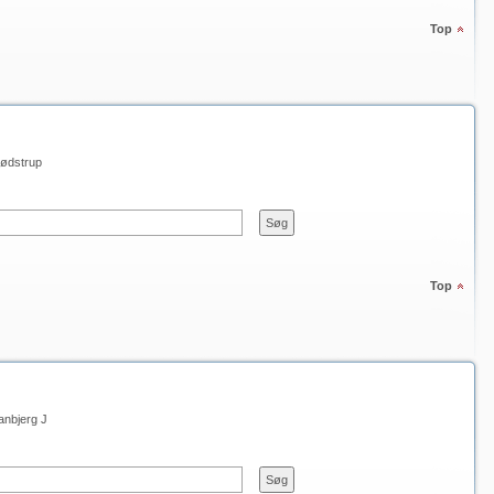
Top
ødstrup
Top
anbjerg J