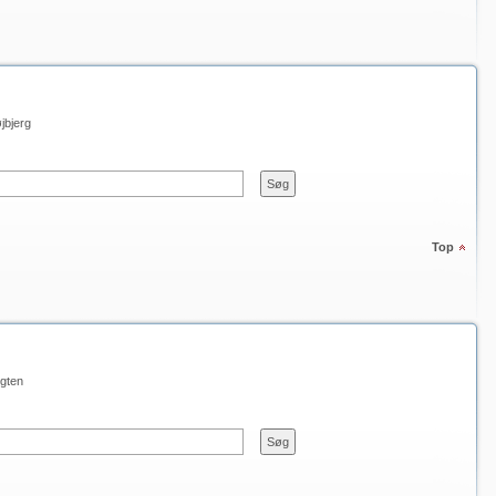
jbjerg
Top
gten