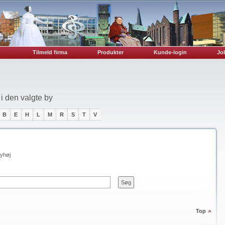
Tilmeld firma
Produkter
Kunde-login
Job
i den valgte by
B
E
H
L
M
R
S
T
V
yhøj
Top