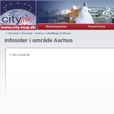
Markedspladser
Tilmeld firma
» Denmark
»
Danmark
»
Aarhus
»
Udstillinger & Messer
Infosider i område Aarhus
Den Gamle By