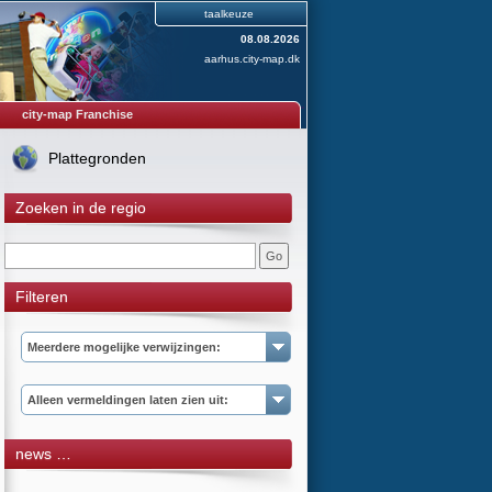
taalkeuze
08.08.2026
aarhus.city-map.dk
city-map Franchise
Plattegronden
Zoeken in de regio
Filteren
Meerdere mogelijke verwijzingen:
Alleen vermeldingen laten zien uit:
news …