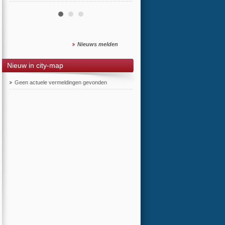
Nieuws melden
Nieuw in city-map
Geen actuele vermeldingen gevonden