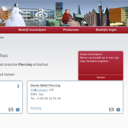
Bedrijf inschrijven
Producten
Bedrijfs-login
hes
Gratis inschrijven:
rhus
Neem uw bedrijf op in het city-
map bedrijvenregister...
 als branche
Piercing
uit Aarhus.
nd tonen
Verder
Dansk Mobil Piercing
Gr�svangen
155
8381
Tilst
Tel.: (+45) 86 24 30 30
Piercing