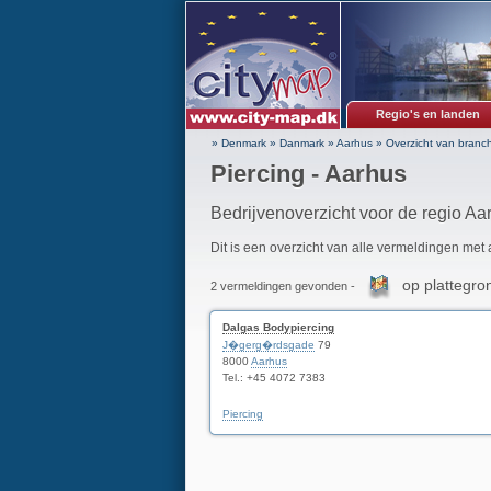
Regio's en landen
» Denmark
»
Danmark
»
Aarhus
»
Overzicht van branc
Piercing - Aarhus
Bedrijvenoverzicht voor de regio Aa
Dit is een overzicht van alle vermeldingen met
op plattegro
2 vermeldingen gevonden -
Dalgas Bodypiercing
J�gerg�rdsgade
79
8000
Aarhus
Tel.: +45 4072 7383
Piercing