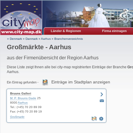
Länder & Regionen
Firma eintragen
» Denmark
»
Danmark
»
Aarhus
»
Branchenverzeichnis
Großmärkte - Aarhus
aus der Firmenübersicht der Region Aarhus
Diese Liste zeigt Ihnen alle bei city-map registrierten Einträge der Branche
Gr
Aarhus.
Einträge im Stadtplan anzeigen
Ein Eintrag gefunden -
Bruuns Galleri
M. P. Bruuns Gade
25
8000
Aarhus
Tel.: (+45) 70 20 89 09
Fax: (+45) 70 20 89 19
Großmarkt