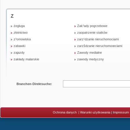
Z
żegluga
Zak³ady pogrzebowe
złotnictwo
zaopatrzenie statków
z³omowiska
zarz¹dzanie nieruchomociami
zabawki
zarzšdzanie nieruchomoœciami
zajazdy
Zawody medialne
zakłady malarskie
zawody medyczny
Branchen-Direktsuche:
Ochrona danych
|
Warunki użytkowania
|
Impressum