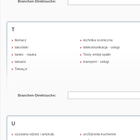
Branchen-Direktsuche:
T
tłumacz
technika sceniczna
taksówki
telekomunikacja - usługi
taniec - nauka
Testy emisji spalin
tatuaże
transport - usługi
Tatua¿e
Branchen-Direktsuche:
U
używana odzież i artykuły
urzšdzenia kuchenne