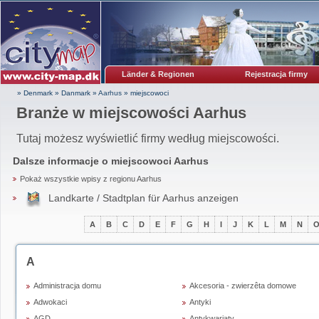
Länder & Regionen
Rejestracja firmy
» Denmark
»
Danmark
»
Aarhus
»
miejscowoci
Branże w miejscowości Aarhus
Tutaj możesz wyświetlić firmy według miejscowości.
Dalsze informacje o miejscowoci
Aarhus
Pokaż wszystkie wpisy z regionu Aarhus
Landkarte / Stadtplan für Aarhus anzeigen
A
B
C
D
E
F
G
H
I
J
K
L
M
N
A
Administracja domu
Akcesoria - zwierzêta domowe
Adwokaci
Antyki
AGD
Antykwariaty