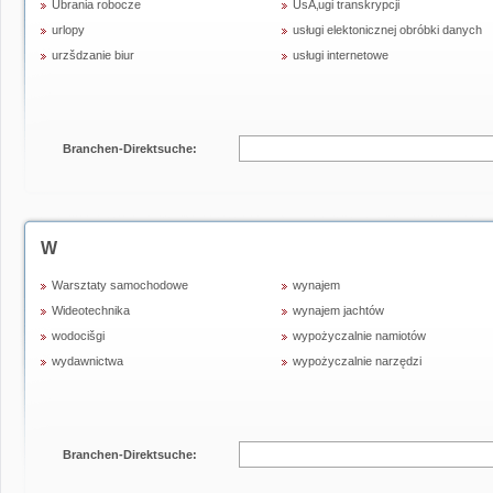
Ubrania robocze
UsÅ‚ugi transkrypcji
urlopy
usługi elektonicznej obróbki danych
urzšdzanie biur
usługi internetowe
Branchen-Direktsuche:
W
Warsztaty samochodowe
wynajem
Wideotechnika
wynajem jachtów
wodocišgi
wypożyczalnie namiotów
wydawnictwa
wypożyczalnie narzędzi
Branchen-Direktsuche: