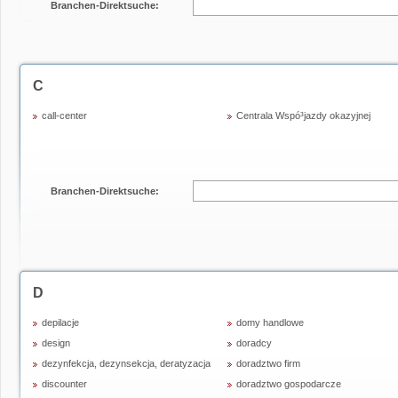
Branchen-Direktsuche:
C
call-center
Centrala Wspó³jazdy okazyjnej
Branchen-Direktsuche:
D
depilacje
domy handlowe
design
doradcy
dezynfekcja, dezynsekcja, deratyzacja
doradztwo firm
discounter
doradztwo gospodarcze