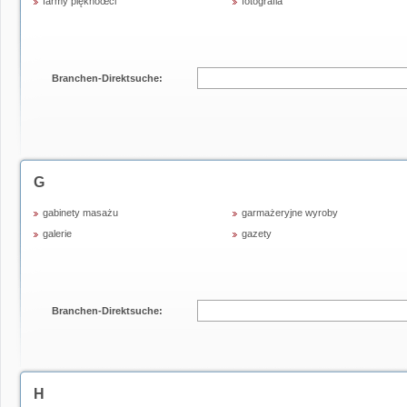
farmy pięknoœci
fotografia
Branchen-Direktsuche:
G
gabinety masażu
garmażeryjne wyroby
galerie
gazety
Branchen-Direktsuche:
H