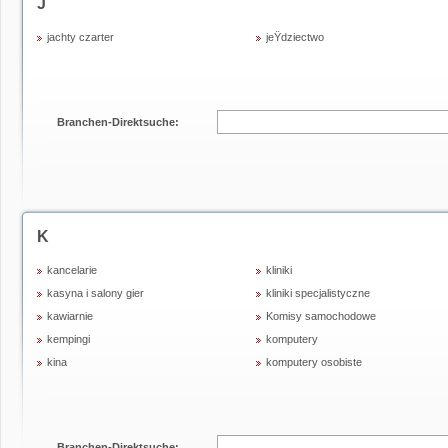
J
jachty czarter
jeŸdziectwo
Branchen-Direktsuche:
K
kancelarie
kliniki
kasyna i salony gier
kliniki specjalistyczne
kawiarnie
Komisy samochodowe
kempingi
komputery
kina
komputery osobiste
Branchen-Direktsuche: