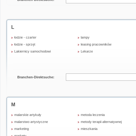
L
łodzie - czarter
lampy
łodzie - sprzęt
leasing pracowników
Lakiernicy samochodowi
Lekarze
Branchen-Direktsuche:
M
malarskie artykuły
metoda leczenia
malarstwo artystyczne
metody terapii alternatywnej
marketing
mieszkania
markety