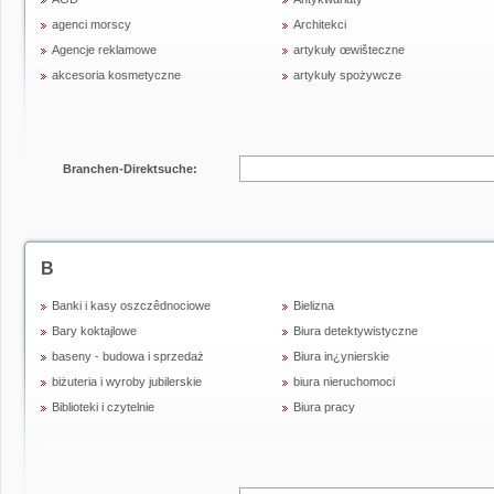
agenci morscy
Architekci
Agencje reklamowe
artykuły œwišteczne
akcesoria kosmetyczne
artykuły spożywcze
Branchen-Direktsuche:
B
Banki i kasy oszczêdnociowe
Bielizna
Bary koktajlowe
Biura detektywistyczne
baseny - budowa i sprzedaż
Biura in¿ynierskie
biżuteria i wyroby jubilerskie
biura nieruchomoci
Biblioteki i czytelnie
Biura pracy