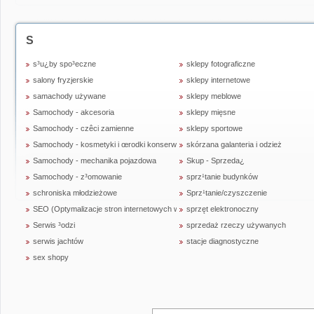
S
s³u¿by spo³eczne
sklepy fotograficzne
salony fryzjerskie
sklepy internetowe
samachody używane
sklepy meblowe
Samochody - akcesoria
sklepy mięsne
Samochody - czêci zamienne
sklepy sportowe
Samochody - kosmetyki i œrodki konserwujce
skórzana galanteria i odzież
Samochody - mechanika pojazdowa
Skup - Sprzeda¿
Samochody - z³omowanie
sprz¹tanie budynków
schroniska młodzieżowe
Sprz¹tanie/czyszczenie
SEO (Optymalizacje stron internetowych w wyszukiwarkach)
sprzęt elektronoczny
Serwis ³odzi
sprzedaż rzeczy używanych
serwis jachtów
stacje diagnostyczne
sex shopy