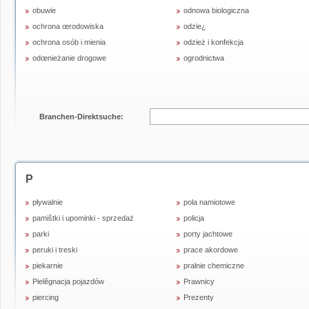
obuwie
odnowa biologiczna
ochrona œrodowiska
odzie¿
ochrona osób i mienia
odzież i konfekcja
odœnieżanie drogowe
ogrodnictwa
Branchen-Direktsuche:
P
pływalnie
pola namiotowe
pamištki i upominki - sprzedaż
policja
parki
porty jachtowe
peruki i treski
prace akordowe
piekarnie
pralnie chemiczne
Pielêgnacja pojazdów
Prawnicy
piercing
Prezenty