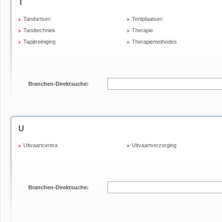
T
Tandartsen
Tentplaatsen
Tandtechniek
Therapie
Tapijtreiniging
Therapiemethodes
Branchen-Direktsuche:
U
Uitvaartcentra
Uitvaartverzorging
Branchen-Direktsuche: