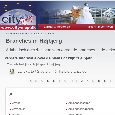
Länder & Regionen
Bedrijf inschrijven
» Denmark
»
Danmark
»
Aarhus
»
Plaats
Branches in Højbjerg
Alfabetisch overzicht van voorkomende branches in de gekoz
Verdere informatie over de plaats of wijk "
Højbjerg
"
Toon alle bedrijfsinschrijvingen uit Højbjerg
Landkarte / Stadtplan für Højbjerg anzeigen
A
B
C
D
E
F
G
H
I
J
K
L
M
O
P
A
Advies
Auto Accessoires
Advocaten
Auto benodigdheden
Artsen
Autohandel