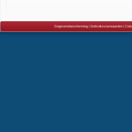
Gegevensbescherming
|
Gebruiksvoorwaarden
|
Colo